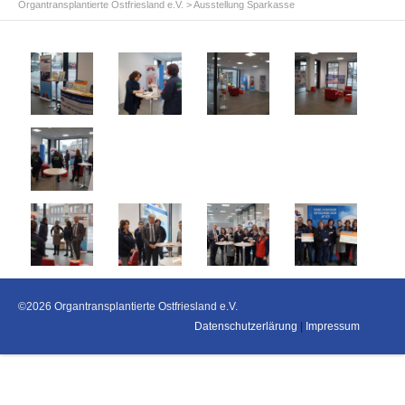
Organtransplantierte Ostfriesland e.V.
>
Ausstellung Sparkasse
©2026 Organtransplantierte Ostfriesland e.V.
Datenschutzerlärung
|
Impressum