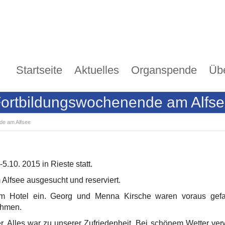
Startseite
Aktuelles
Organspende
Üb
ortbildungswochenende am Alfs
de am Alfsee
.10. 2015 in Rieste statt.
Alfsee ausgesucht und reserviert.
im Hotel ein. Georg und Menna Kirsche waren voraus gef
ehmen.
Alles war zu unserer Zufriedenheit. Bei schönem Wetter verw