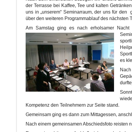
der Terrasse bei Kaffee, Tee und kalten Getränke
uns in „unserem“ Seminarraum, der uns für den g
über den weiteren Programmablauf des nächsten 
Am Samstag ging es nach erholsamer Nacht zu
Semin
spor
Heilp
Sport
es kl
Nach 
Gepäc
durfte
Sonnt
wiede
Kompetenz den Teilnehmern zur Seite stand.
Gemeinsam ging es dann zum Mittagessen, anschl
Nach einem gemeinsamen Abschiedsfoto reisten nu