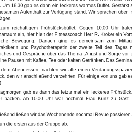
n. Um 18.30 gab es dann ein leckeres warmes Buffet. Gestärkt
esamten Aufenthalt zur Verfügung stand. Wir sprachen über I
Tages.
m reichaltigem Frühstücksbüffet. Gegen 10.00 Uhr trafe
arraum ein, hier hielt der Fitnesscoach Her
r R. Kroker ein Vo
tliche Bewegung. Danach ging es gemeinsam zum Mittag
raktikerin und Psychotherapetin der zweite Teil des Tages 
liches und Gespräche über das Thema „Angst und Sorge vor u
eine Pausen mit Kaffee, Tee oder kalten Getränken. Das Seminar
dem Abendessen machten wir alle einen Verdauungsspazier
k, den wir anschließend verzehrten. Für einige von uns gab 
).
agmorgen gab es dann das letzte mal ein leckeres Frühstück
r packen. Ab 10.00 Uhr war nochmal Frau Kunz zu Gast, d
ießend ließen wir das Wochenende nochmal Revue passieren.
n die ersten aus der Gruppe ab.